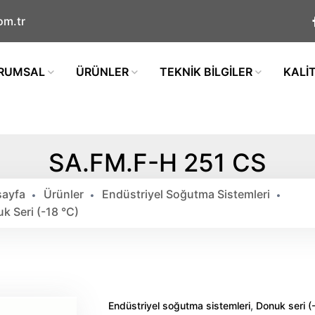
om.tr
RUMSAL
ÜRÜNLER
TEKNİK BİLGİLER
KALİ
SA.FM.F-H 251 CS
ayfa
Ürünler
Endüstriyel Soğutma Sistemleri
k Seri (-18 °c)
,
Endüstriyel soğutma sistemleri
Donuk seri (