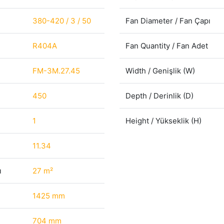
380-420 / 3 / 50
Fan Diameter / Fan Çapı
R404A
Fan Quantity / Fan Adet
FM-3M.27.45
Width / Genişlik (W)
450
Depth / Derinlik (D)
1
Height / Yükseklik (H)
11.34
ı
27 m²
1425 mm
704 mm