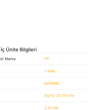
İç Ünite Bilgileri
tör Marka
FP
1 Adet
NORMAL
KSYS-35.114-FN
2.41 kW