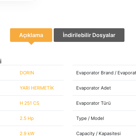
Açıklama
İndirilebilir Dosyalar
i
DORIN
Evaporator Brand / Evapora
YARI HERMETİK
Evaporator Adet
H 251 CS
Evaporator Türü
2.5 Hp
Type / Model
2.9 kW
Capacity / Kapasitesi