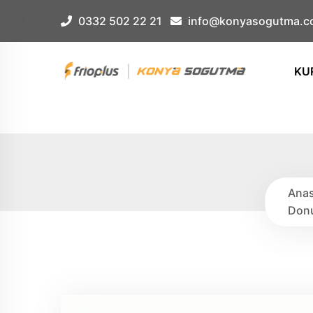
Çerez Örnek
0332 502 22 21
info@konyasogutma.c
KU
Anas
Donu