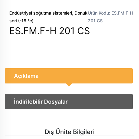
,
Endüstriyel soğutma sistemleri
Donuk
Ürün Kodu: ES.FM.F-H
seri (-18 °c)
201 CS
ES.FM.F-H 201 CS
Açıklama
İndirilebilir Dosyalar
Dış Ünite Bilgileri