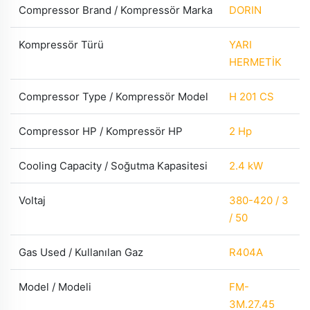
Compressor Brand / Kompressör Marka
DORIN
Kompressör Türü
YARI
HERMETİK
Compressor Type / Kompressör Model
H 201 CS
Compressor HP / Kompressör HP
2 Hp
Cooling Capacity / Soğutma Kapasitesi
2.4 kW
Voltaj
380-420 / 3
/ 50
Gas Used / Kullanılan Gaz
R404A
Model / Modeli
FM-
3M.27.45