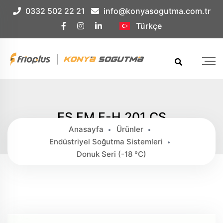
Çerez Örnek
0332 502 22 21
info@konyasogutma.com.tr
Türkçe
ES.FM.F-H 201 CS
Anasayfa
Ürünler
Endüstriyel Soğutma Sistemleri
Donuk Seri (-18 °c)